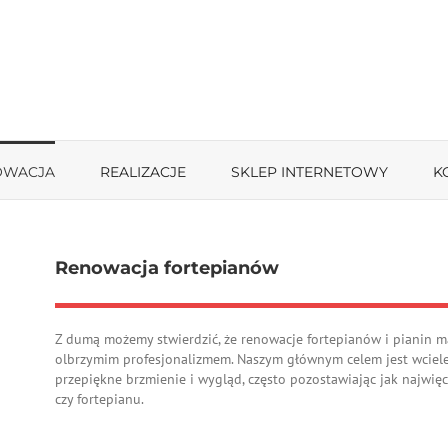
OWACJA
REALIZACJE
SKLEP INTERNETOWY
K
Renowacja fortepianów
Z dumą możemy stwierdzić, że renowacje fortepianów i pianin ma
olbrzymim profesjonalizmem. Naszym głównym celem jest wciel
przepiękne brzmienie i wygląd, często pozostawiając jak najwi
czy fortepianu.