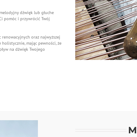
iemelodyjny dźwięk lub głuche
 Ci pomóc i przywrócić Twój
c renowacyjnych oraz najwyższej
 holistycznie, mając pewności, że
wpływ na dźwięk Twojego
M