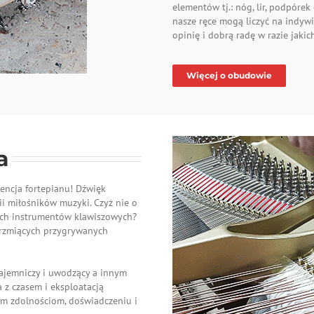
elementów tj.: nóg, lir, podpórek
nasze ręce mogą liczyć na indyw
opinię i dobrą radę w razie jaki
Więcej o obudowie
a
sencja fortepianu! Dźwięk
i miłośników muzyki. Czyż nie o
ych instrumentów klawiszowych?
 brzmiących przygrywanych
tajemniczy i uwodzący a innym
a z czasem i eksploatacją
ym zdolnościom, doświadczeniu i