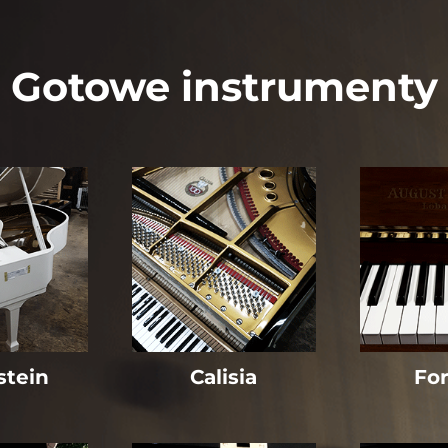
Gotowe instrumenty
stein
Calisia
For