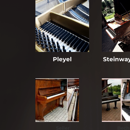
Pleyel
Steinwa
Seiler
Bech