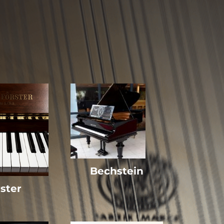
Bechstein
ster