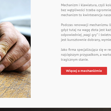
Mechanizm i klawiatura, czyli ko
bez wątpliwości trzeba ogromni
mechanizm to kwintesencja nasze
Podczas renowacji mechanizmu li
gdyż tutaj na wagę złota jest ka
odpowiedniej „wagi gry” i świet
jest kunsztownie dobrany, wymie
Jako firma specjalizująca się w 
najcięższym przypadkom, a wart
tragicznym stanie.
Więcej o mechaniźmie