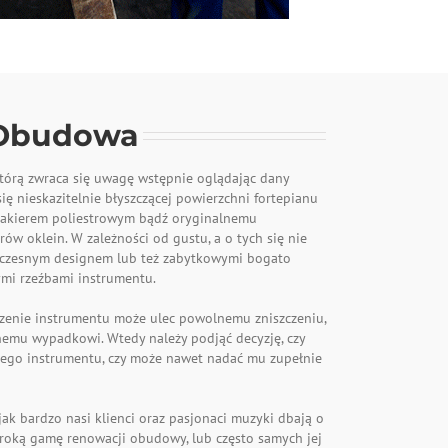
Obudowa
którą zwraca się uwagę wstępnie oglądając dany
ię nieskazitelnie błyszczącej powierzchni fortepianu
 lakierem poliestrowym bądź oryginalnemu
w oklein. W zależności od gustu, a o tych się nie
łczesnym designem lub też zabytkowymi bogato
mi rzeźbami instrumentu.
czenie instrumentu może ulec powolnemu zniszczeniu,
emu wypadkowi. Wtedy należy podjąć decyzję, czy
go instrumentu, czy może nawet nadać mu zupełnie
ak bardzo nasi klienci oraz pasjonaci muzyki dbają o
eroką gamę renowacji obudowy, lub często samych jej