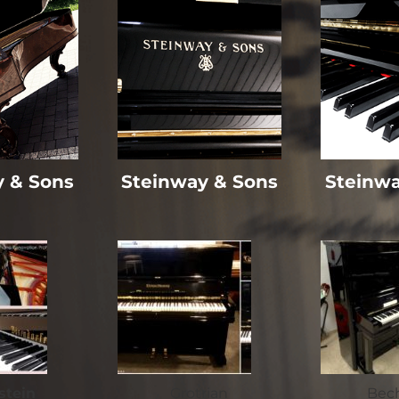
y & Sons
Steinway & Sons
Steinwa
stein
Grotrian
Bec