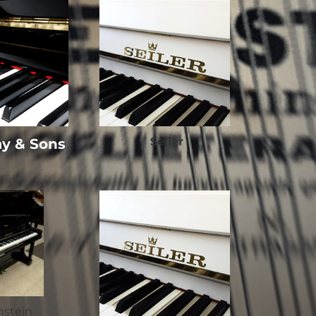
Seiler
y & Sons
hstein