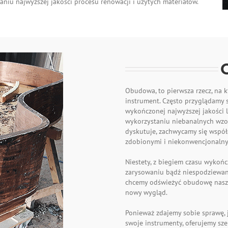
waniu najwyższej jakości procesu renowacji i użytych materiałów.
Obudowa, to pierwsza rzecz, na 
instrument. Często przyglądamy s
wykończonej najwyższej jakości
wykorzystaniu niebanalnych wzoró
dyskutuje, zachwycamy się wspó
zdobionymi i niekonwencjonalny
Niestety, z biegiem czasu wykoń
zarysowaniu bądź niespodziewan
chcemy odświeżyć obudowę nasze
nowy wygląd.
Ponieważ zdajemy sobie sprawę, j
swoje instrumenty, oferujemy sz